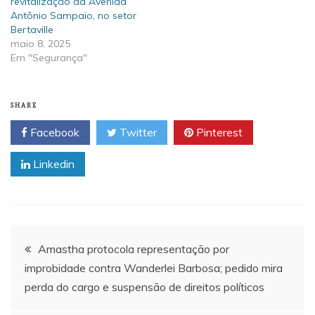
revitalização da Avenida
Antônio Sampaio, no setor
Bertaville
maio 8, 2025
Em "Segurança"
SHARE
Facebook
Twitter
Pinterest
Linkedin
Navegação
Amastha protocola representação por
improbidade contra Wanderlei Barbosa; pedido mira
de
perda do cargo e suspensão de direitos políticos