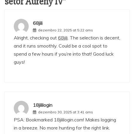
setor Aureny IV
”
68jili
dezembro 22, 2025 at 5:22 ams
Alright, checking out
68jili
. The selection is decent,
and it runs smoothly. Could be a cool spot to
spend a few hours if you’re into that! Good luck
guys!
18jililogin
dezembro 30, 2025 at 3:41 ams
PSA: Bookmarked 18jililogin.com! Makes logging
in a breeze. No more hunting for the right link.