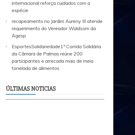
internacional reforça cuidados com a
espécie
recapeamento no Jardim Aureny III atende
requerimento do Vereador Waldsom da
Agesp
EsportesSolidariedade1ª Corrida Solidária
da Câmara de Palmas reúne 200
participantes e arrecada mais de meia
tonelada de alimentos
EsportesSolid
te
recapeamento no Jardim Aureny III atende
Câmara de Pa
requerimento do Vereador Waldsom da
arrecada mai
ÚLTIMAS NOTICIAS
Agesp
alimentos