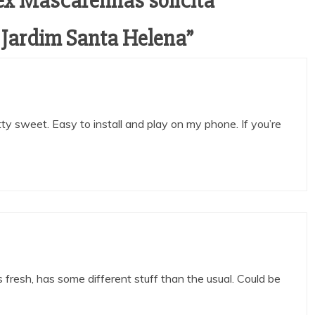
ex Mascarenhas solicita
investigado pela
Por que a coruja-buraqueira é tão importan
 Jardim Santa Helena
”
ue já foi afastado
para Palmas? Data internacional reforça
e ameaças
cuidados com a espécie
 sweet. Easy to install and play on my phone. If you’re
 fresh, has some different stuff than the usual. Could be