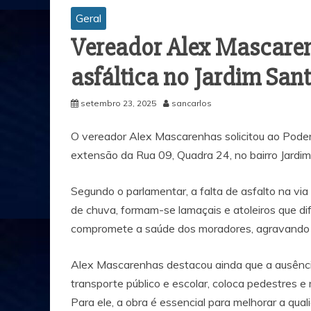
Geral
Vereador Alex Mascaren
asfáltica no Jardim San
setembro 23, 2025
sancarlos
O vereador Alex Mascarenhas solicitou ao Poder
extensão da Rua 09, Quadra 24, no bairro Jardi
Saiba quem é o advogado 
Segundo o parlamentar, a falta de asfalto na vi
morte do filho de 3 anos q
de chuva, formam-se lamaçais e atoleiros que dif
da OAB após denúncia d
compromete a saúde dos moradores, agravando pr
Alex Mascarenhas destacou ainda que a ausência
transporte público e escolar, coloca pedestres e 
Para ele, a obra é essencial para melhorar a qua