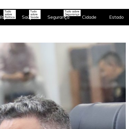
Tudo
Tudo
Tudo sobre
sobre
sobre
Segurança
ítica
Saúde
Segurança
Cidade
Estado
Política
Saúde