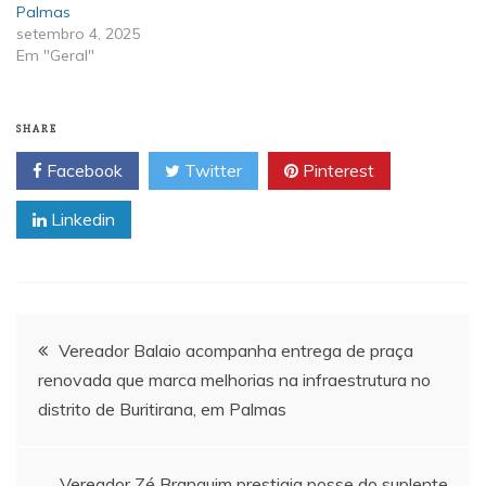
Palmas
setembro 4, 2025
Em "Geral"
SHARE
Facebook
Twitter
Pinterest
Linkedin
Navegação
Vereador Balaio acompanha entrega de praça
renovada que marca melhorias na infraestrutura no
de
distrito de Buritirana, em Palmas
Post
Vereador Zé Branquim prestigia posse do suplente