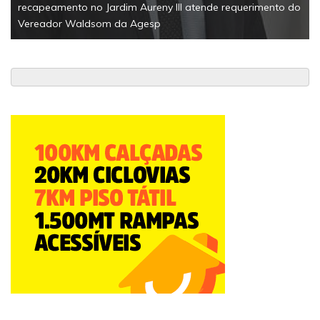
recapeamento no Jardim Aureny III atende requerimento do
Vereador Waldsom da Agesp