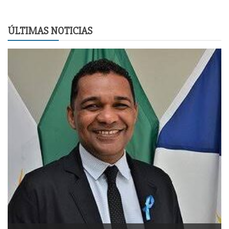
ÚLTIMAS NOTICIAS
Es
Pa
to