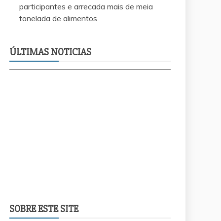
participantes e arrecada mais de meia
tonelada de alimentos
EsportesSolid
te
recapeamento no Jardim Aureny III atende
Câmara de Pa
requerimento do Vereador Waldsom da
arrecada mai
ÚLTIMAS NOTICIAS
Agesp
alimentos
SOBRE ESTE SITE