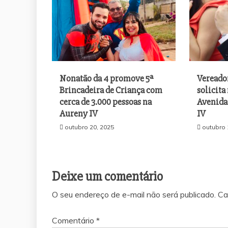
Nonatão da 4 promove 5ª
Vereado
Brincadeira de Criança com
solicit
cerca de 3.000 pessoas na
Avenida 
Aureny IV
IV
outubro 20, 2025
outubro 
Deixe um comentário
O seu endereço de e-mail não será publicado.
Ca
 Márcio Reis apresenta projeto para
Saiba quem é o advogado 
colinhas esportivas gratuitas para
morte do filho de 3 anos q
Comentário
*
s e adolescentes em Palmas
da OAB após denúncia d