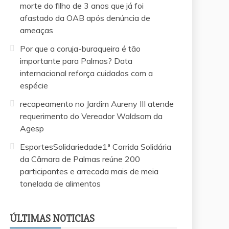
morte do filho de 3 anos que já foi
afastado da OAB após denúncia de
ameaças
Por que a coruja-buraqueira é tão
importante para Palmas? Data
internacional reforça cuidados com a
espécie
recapeamento no Jardim Aureny III atende
requerimento do Vereador Waldsom da
Agesp
EsportesSolidariedade1ª Corrida Solidária
da Câmara de Palmas reúne 200
participantes e arrecada mais de meia
tonelada de alimentos
EsportesSolid
te
recapeamento no Jardim Aureny III atende
Câmara de Pa
requerimento do Vereador Waldsom da
arrecada mai
ÚLTIMAS NOTICIAS
Agesp
alimentos