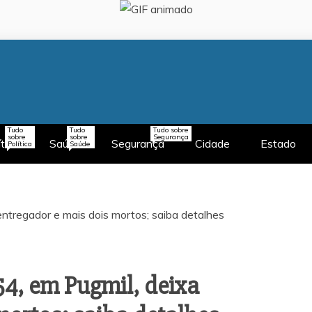
Tudo
Tudo
Tudo sobre
sobre
sobre
Segurança
ítica
Saúde
Segurança
Cidade
Estado
Política
Saúde
54, em Pugmil, deixa