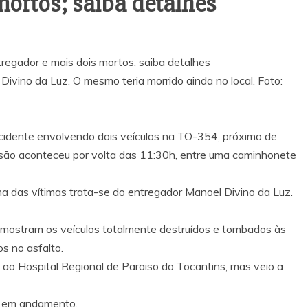
mortos; saiba detalhes
regador e mais dois mortos; saiba detalhes
ivino da Luz. O mesmo teria morrido ainda no local. Foto:
cidente envolvendo dois veículos na TO-354, próximo de
lisão aconteceu por volta das 11:30h, entre uma caminhonete
a das vítimas trata-se do entregador Manoel Divino da Luz.
s mostram os veículos totalmente destruídos e tombados às
s no asfalto.
a ao Hospital Regional de Paraiso do Tocantins, mas veio a
tá em andamento.