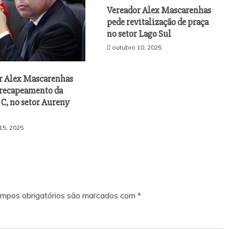
Vereador Alex Mascarenhas
pede revitalização de praça
no setor Lago Sul
outubro 10, 2025
r Alex Mascarenhas
a recapeamento da
C, no setor Aureny
15, 2025
mpos obrigatórios são marcados com
*
investigado pela
Por que a coruja-buraqueira é tão importan
ue já foi afastado
para Palmas? Data internacional reforça
e ameaças
cuidados com a espécie