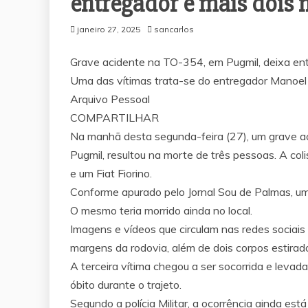
entregador e mais dois 
janeiro 27, 2025
sancarlos
Grave acidente na TO-354, em Pugmil, deixa ent
Uma das vítimas trata-se do entregador Manoel D
Arquivo Pessoal
COMPARTILHAR
Na manhã desta segunda-feira (27), um grave a
Pugmil, resultou na morte de três pessoas. A co
e um Fiat Fiorino.
Conforme apurado pelo Jornal Sou de Palmas, um
O mesmo teria morrido ainda no local.
Imagens e vídeos que circulam nas redes sociai
margens da rodovia, além de dois corpos estirado
A terceira vítima chegou a ser socorrida e levad
óbito durante o trajeto.
Segundo a polícia Militar, a ocorrência ainda es