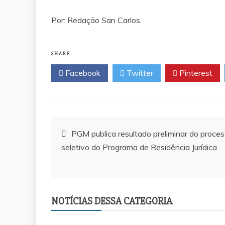
Por: Redação San Carlos.
SHARE
Facebook
Twitter
Pinterest
Navegação
PGM publica resultado preliminar do proce
seletivo do Programa de Residência Jurídica
de
Post
 Márcio Reis apresenta projeto para
Saiba quem é o advogado 
NOTÍCIAS DESSA CATEGORIA
colinhas esportivas gratuitas para
morte do filho de 3 anos q
s e adolescentes em Palmas
da OAB após denúncia d