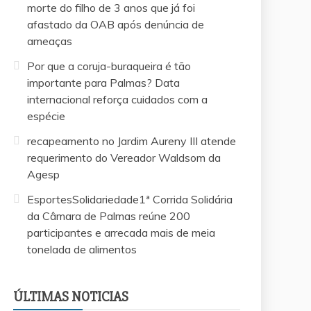
morte do filho de 3 anos que já foi
afastado da OAB após denúncia de
ameaças
Por que a coruja-buraqueira é tão
importante para Palmas? Data
internacional reforça cuidados com a
espécie
recapeamento no Jardim Aureny III atende
requerimento do Vereador Waldsom da
Agesp
EsportesSolidariedade1ª Corrida Solidária
da Câmara de Palmas reúne 200
participantes e arrecada mais de meia
tonelada de alimentos
EsportesSolid
te
recapeamento no Jardim Aureny III atende
Câmara de Pa
requerimento do Vereador Waldsom da
arrecada mai
ÚLTIMAS NOTICIAS
Agesp
alimentos