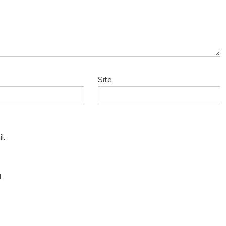
Site
l.
.