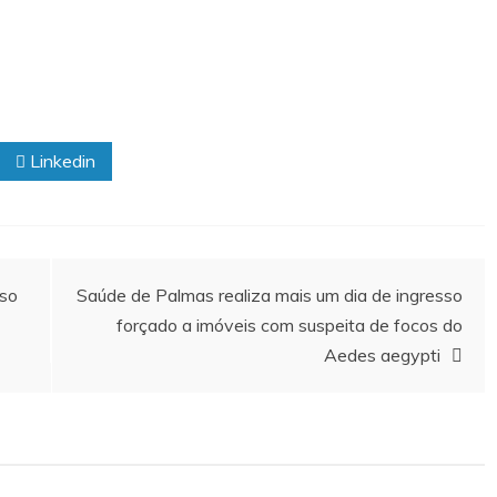
Linkedin
sso
Saúde de Palmas realiza mais um dia de ingresso
forçado a imóveis com suspeita de focos do
Aedes aegypti
investigado pela
Por que a coruja-buraqueira é tão importan
ue já foi afastado
para Palmas? Data internacional reforça
e ameaças
cuidados com a espécie