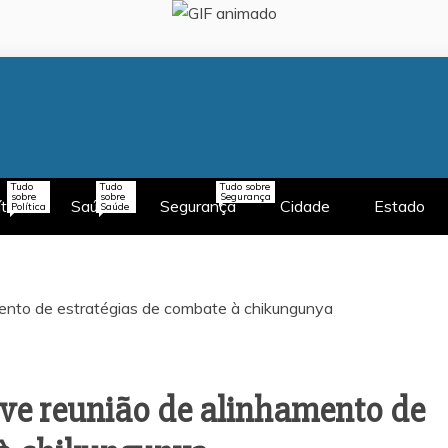
Tudo
Tudo
Tudo sobre
sobre
sobre
Segurança
ítica
Saúde
Segurança
Cidade
Estado
Política
Saúde
ve reunião de alinhamento de