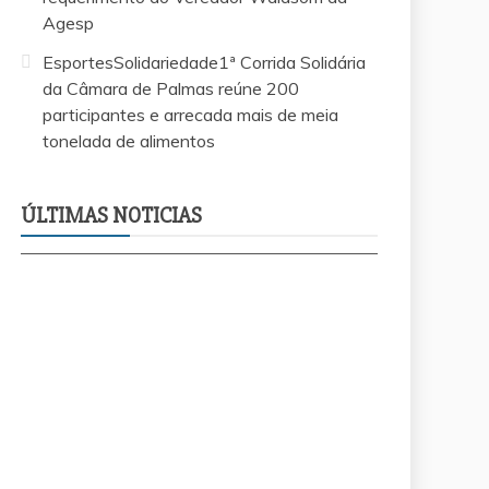
Agesp
EsportesSolidariedade1ª Corrida Solidária
da Câmara de Palmas reúne 200
participantes e arrecada mais de meia
tonelada de alimentos
EsportesSolid
te
recapeamento no Jardim Aureny III atende
Câmara de Pa
requerimento do Vereador Waldsom da
arrecada mai
ÚLTIMAS NOTICIAS
Agesp
alimentos