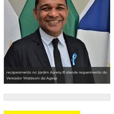
Esporte
Palmas 
tonelad
apeamento no Jardim Aureny III atende requerimento do
reador Waldsom da Agesp