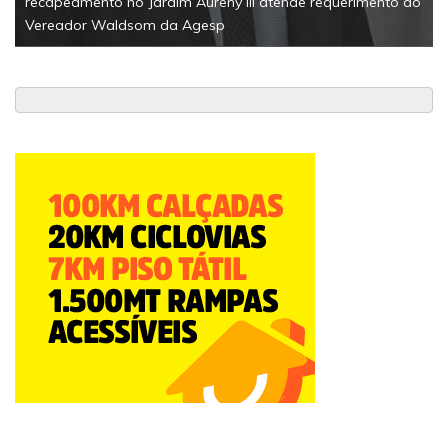
recapeamento no Jardim Aureny III atende requerimento do
Vereador Waldsom da Agesp