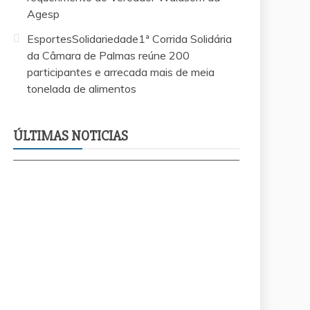
Agesp
EsportesSolidariedade1ª Corrida Solidária
da Câmara de Palmas reúne 200
participantes e arrecada mais de meia
tonelada de alimentos
EsportesSolid
te
recapeamento no Jardim Aureny III atende
Câmara de Pa
requerimento do Vereador Waldsom da
arrecada mai
ÚLTIMAS NOTICIAS
Agesp
alimentos