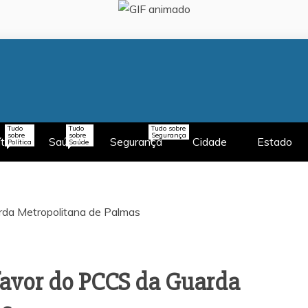
Tudo
Tudo
Tudo sobre
sobre
sobre
Segurança
ítica
Saúde
Segurança
Cidade
Estado
Política
Saúde
 favor do PCCS da Guarda