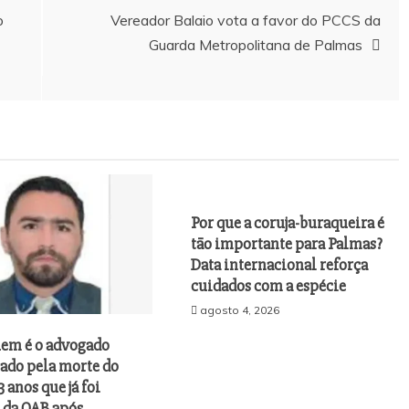
o
Vereador Balaio vota a favor do PCCS da
Guarda Metropolitana de Palmas
Por que a coruja-buraqueira é
tão importante para Palmas?
Data internacional reforça
cuidados com a espécie
agosto 4, 2026
uem é o advogado
investigado pela
Por que a coruja-buraqueira é tão importan
gado pela morte do
ue já foi afastado
para Palmas? Data internacional reforça
3 anos que já foi
e ameaças
cuidados com a espécie
 da OAB após