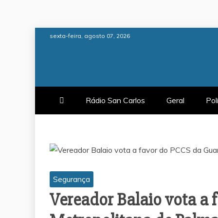
Skip
sexta-feira, agosto 07, 2026
to
content
Rádio San Carlos
Geral
Pol
Segurança
Vereador Balaio vota a