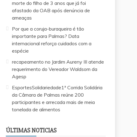
morte do filho de 3 anos que já foi
afastado da OAB após denúncia de
ameaças
Por que a coruja-buraqueira é tão
importante para Palmas? Data
internacional reforça cuidados com a
espécie
recapeamento no Jardim Aureny III atende
requerimento do Vereador Waldsom da
Agesp
EsportesSolidariedade1ª Corrida Solidária
da Câmara de Palmas reúne 200
participantes e arrecada mais de meia
tonelada de alimentos
EsportesSolid
te
recapeamento no Jardim Aureny III atende
Câmara de Pa
requerimento do Vereador Waldsom da
arrecada mai
ÚLTIMAS NOTICIAS
Agesp
alimentos