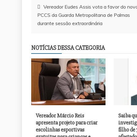
Navegação
Vereador Eudes Assis vota a favor do nov
PCCS da Guarda Metropolitana de Palmas
de
durante sessão extraordinária
Post
NOTÍCIAS DESSA CATEGORIA
Vereador Márcio Reis
Saiba q
 Márcio Reis apresenta projeto para
Saiba quem é o advogado 
apresenta projeto para criar
investi
colinhas esportivas gratuitas para
morte do filho de 3 anos q
escolinhas esportivas
filho de 
s e adolescentes em Palmas
da OAB após denúncia d
gratuitas para crianças e
afastado