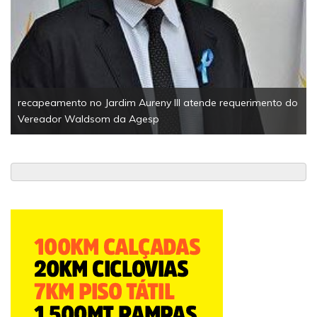
Espo
Palm
tone
recapeamento no Jardim Aureny III atende requerimento do
Vereador Waldsom da Agesp