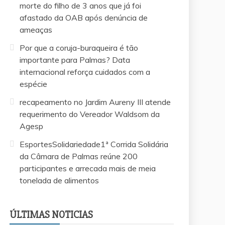
morte do filho de 3 anos que já foi
afastado da OAB após denúncia de
ameaças
Por que a coruja-buraqueira é tão
importante para Palmas? Data
internacional reforça cuidados com a
espécie
recapeamento no Jardim Aureny III atende
requerimento do Vereador Waldsom da
Agesp
EsportesSolidariedade1ª Corrida Solidária
da Câmara de Palmas reúne 200
participantes e arrecada mais de meia
tonelada de alimentos
EsportesSolidariedade1ª Corrida Solidária da
Vereador Márcio Reis apresenta projeto para
Saiba quem é o advogado investigado pela
Por que a coruja-buraqueira é tão importante
recapeamento no Jardim Aureny III atende
Câmara de Palmas reúne 200 participantes e
criar escolinhas esportivas gratuitas para
morte do filho de 3 anos que já foi afastado
para Palmas? Data internacional reforça
requerimento do Vereador Waldsom da
arrecada mais de meia tonelada de
ÚLTIMAS NOTICIAS
crianças e adolescentes em Palmas
da OAB após denúncia de ameaças
cuidados com a espécie
Agesp
alimentos