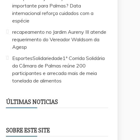
importante para Palmas? Data
internacional reforça cuidados com a
espécie
recapeamento no Jardim Aureny III atende
requerimento do Vereador Waldsom da
Agesp
EsportesSolidariedade1ª Corrida Solidária
da Câmara de Palmas reúne 200
participantes e arrecada mais de meia
tonelada de alimentos
EsportesSolidariedade1ª Corrida Solidária da
Vereador Márcio Reis apresenta projeto para
Saiba quem é o advogado investigado pela
Por que a coruja-buraqueira é tão importante
recapeamento no Jardim Aureny III atende
Câmara de Palmas reúne 200 participantes e
criar escolinhas esportivas gratuitas para
morte do filho de 3 anos que já foi afastado
para Palmas? Data internacional reforça
requerimento do Vereador Waldsom da
arrecada mais de meia tonelada de
ÚLTIMAS NOTICIAS
crianças e adolescentes em Palmas
da OAB após denúncia de ameaças
cuidados com a espécie
Agesp
alimentos
SOBRE ESTE SITE