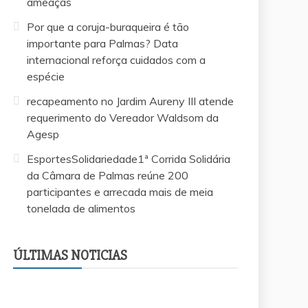
ameaças
Por que a coruja-buraqueira é tão
importante para Palmas? Data
internacional reforça cuidados com a
espécie
recapeamento no Jardim Aureny III atende
requerimento do Vereador Waldsom da
Agesp
EsportesSolidariedade1ª Corrida Solidária
da Câmara de Palmas reúne 200
participantes e arrecada mais de meia
tonelada de alimentos
EsportesSolidariedade1ª Corrida Solidária da
Vereador Márcio Reis apresenta projeto para
Saiba quem é o advogado investigado pela
Por que a coruja-buraqueira é tão importante
recapeamento no Jardim Aureny III atende
Câmara de Palmas reúne 200 participantes e
criar escolinhas esportivas gratuitas para
morte do filho de 3 anos que já foi afastado
para Palmas? Data internacional reforça
requerimento do Vereador Waldsom da
arrecada mais de meia tonelada de
ÚLTIMAS NOTICIAS
crianças e adolescentes em Palmas
da OAB após denúncia de ameaças
cuidados com a espécie
Agesp
alimentos