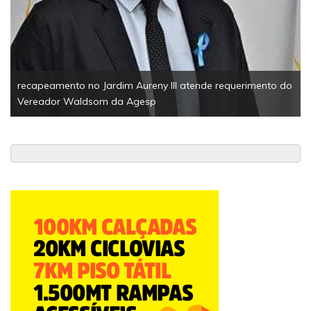
recapeamento no Jardim Aureny III atende requerimento do
Vereador Waldsom da Agesp