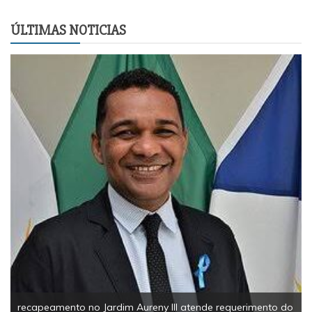
ÚLTIMAS NOTICIAS
EsportesSolid
Palmas reúne 
tonelada de a
nto no Jardim Aureny III atende requerimento do