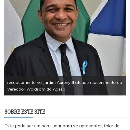
EsportesSolidarie
Palmas reúne 200 
tonelada de alime
no Jardim Aureny III atende requerimento do
ldsom da Agesp
SOBRE ESTE SITE
Este pode ser um bom lugar para se apresentar, falar do