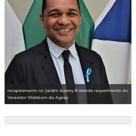
EsportesSolidariedade1ª 
Palmas reúne 200 partici
tonelada de alimentos
im Aureny III atende requerimento do
a Agesp