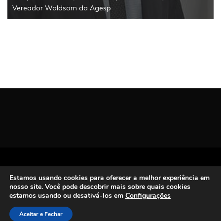
 Waldsom da Agesp
Todos os Direitos Reservados | San Carlos FM
Estamos usando cookies para oferecer a melhor experiência em
2021.
nosso site. Você pode descobrir mais sobre quais cookies
Proudly powered by WordPress
|
Theme: Refined
estamos usando ou desativá-los em
Configurações
Magazine by
Candid Themes
.
Aceitar e Fechar