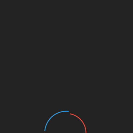
mpos obrigatórios são marcados com
*
Site
l.