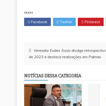
SHARE
Facebook
Twitter
Pinterest
Navegação
Vereador Eudes Assis divulga retrospectiv
de 2023 e destaca realizações em Palmas
de
Post
NOTÍCIAS DESSA CATEGORIA