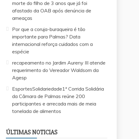
morte do filho de 3 anos que já foi
afastado da OAB após denúncia de
ameaças
Por que a coruja-buraqueira é tão
importante para Palmas? Data
internacional reforça cuidados com a
espécie
recapeamento no Jardim Aureny III atende
requerimento do Vereador Waldsom da
Agesp
EsportesSolidariedade1ª Corrida Solidária
da Câmara de Palmas reúne 200
participantes e arrecada mais de meia
tonelada de alimentos
EsportesSolidariedade1ª Corrida Solidária da
Vereador Márcio Reis apresenta projeto para
Saiba quem é o advogado investigado pela
Por que a coruja-buraqueira é tão importante
recapeamento no Jardim Aureny III atende
Câmara de Palmas reúne 200 participantes e
criar escolinhas esportivas gratuitas para
morte do filho de 3 anos que já foi afastado
para Palmas? Data internacional reforça
requerimento do Vereador Waldsom da
arrecada mais de meia tonelada de
ÚLTIMAS NOTICIAS
crianças e adolescentes em Palmas
da OAB após denúncia de ameaças
cuidados com a espécie
Agesp
alimentos