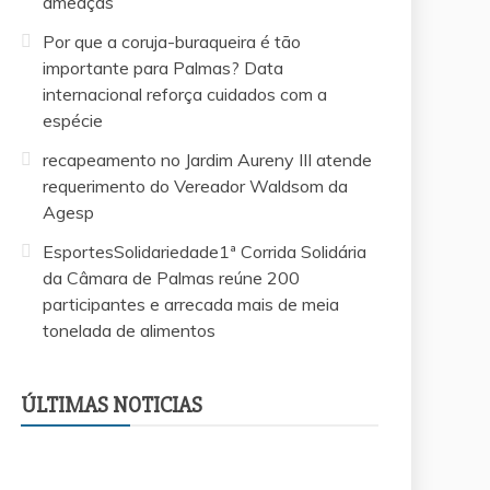
ameaças
Por que a coruja-buraqueira é tão
importante para Palmas? Data
internacional reforça cuidados com a
espécie
recapeamento no Jardim Aureny III atende
requerimento do Vereador Waldsom da
Agesp
EsportesSolidariedade1ª Corrida Solidária
da Câmara de Palmas reúne 200
participantes e arrecada mais de meia
tonelada de alimentos
EsportesSolidariedade1ª Corrida Solidária da
Vereador Márcio Reis apresenta projeto para
Saiba quem é o advogado investigado pela
Por que a coruja-buraqueira é tão importante
recapeamento no Jardim Aureny III atende
Câmara de Palmas reúne 200 participantes e
criar escolinhas esportivas gratuitas para
morte do filho de 3 anos que já foi afastado
para Palmas? Data internacional reforça
requerimento do Vereador Waldsom da
arrecada mais de meia tonelada de
ÚLTIMAS NOTICIAS
crianças e adolescentes em Palmas
da OAB após denúncia de ameaças
cuidados com a espécie
Agesp
alimentos