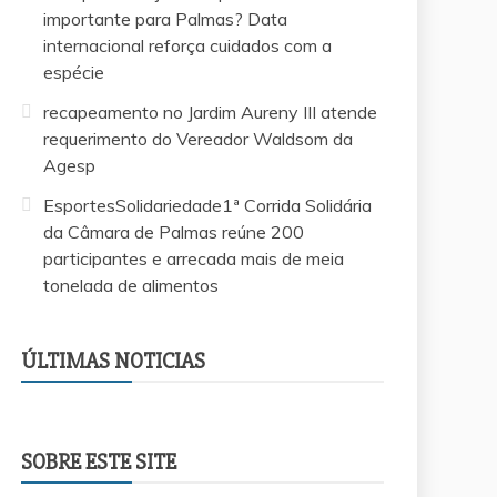
importante para Palmas? Data
internacional reforça cuidados com a
espécie
recapeamento no Jardim Aureny III atende
requerimento do Vereador Waldsom da
Agesp
EsportesSolidariedade1ª Corrida Solidária
da Câmara de Palmas reúne 200
participantes e arrecada mais de meia
tonelada de alimentos
EsportesSolidariedade1ª Corrida Solidária da
Vereador Márcio Reis apresenta projeto para
Saiba quem é o advogado investigado pela
Por que a coruja-buraqueira é tão importante
recapeamento no Jardim Aureny III atende
Câmara de Palmas reúne 200 participantes e
criar escolinhas esportivas gratuitas para
morte do filho de 3 anos que já foi afastado
para Palmas? Data internacional reforça
requerimento do Vereador Waldsom da
arrecada mais de meia tonelada de
ÚLTIMAS NOTICIAS
crianças e adolescentes em Palmas
da OAB após denúncia de ameaças
cuidados com a espécie
Agesp
alimentos
SOBRE ESTE SITE