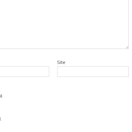
Site
l.
.