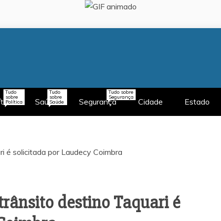
Tudo
Tudo
Tudo sobre
sobre
sobre
Segurança
ítica
Saúde
Segurança
Cidade
Estado
Política
Saúde
 trânsito destino Taquari é