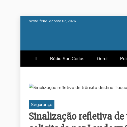
Skip
sexta-feira, agosto 07, 2026
to
content
Rádio San Carlos
Geral
Pol
Segurança
Sinalização refletiva de