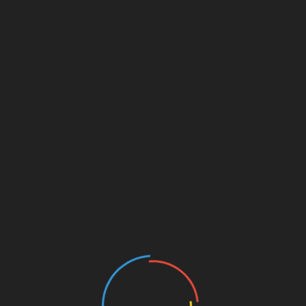
Site
l.
.