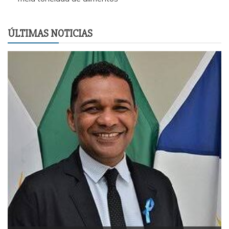
ÚLTIMAS NOTICIAS
E
P
t