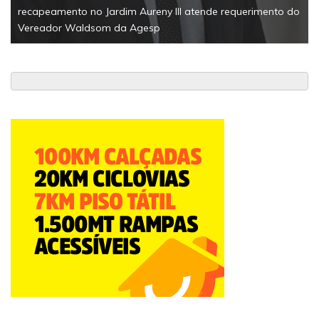
recapeamento no Jardim Aureny III atende requerimento do
Vereador Waldsom da Agesp