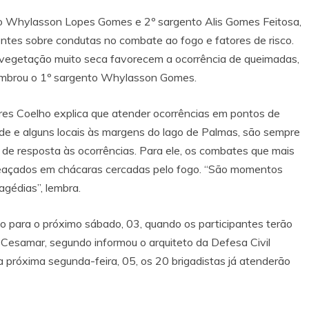
nto Whylasson Lopes Gomes e 2º sargento Alis Gomes Feitosa,
entes sobre condutas no combate ao fogo e fatores de risco.
a vegetação muito seca favorecem a ocorrência de queimadas,
 lembrou o 1º sargento Whylasson Gomes.
res Coelho explica que atender ocorrências em pontos de
nde e alguns locais às margens do lago de Palmas, são sempre
 de resposta às ocorrências. Para ele, os combates que mais
eaçados em chácaras cercadas pelo fogo. “São momentos
agédias”, lembra.
 para o próximo sábado, 03, quando os participantes terão
 Cesamar, segundo informou o arquiteto da Defesa Civil
da próxima segunda-feira, 05, os 20 brigadistas já atenderão