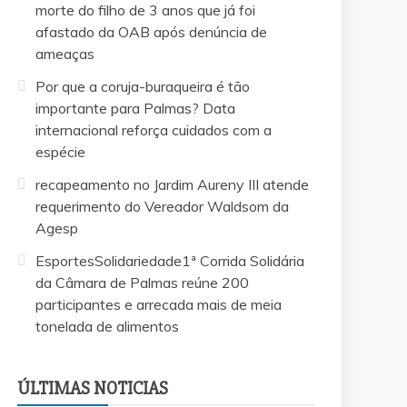
morte do filho de 3 anos que já foi
afastado da OAB após denúncia de
ameaças
Por que a coruja-buraqueira é tão
importante para Palmas? Data
internacional reforça cuidados com a
espécie
recapeamento no Jardim Aureny III atende
requerimento do Vereador Waldsom da
Agesp
EsportesSolidariedade1ª Corrida Solidária
da Câmara de Palmas reúne 200
participantes e arrecada mais de meia
tonelada de alimentos
EsportesSolid
te
recapeamento no Jardim Aureny III atende
Câmara de Pa
requerimento do Vereador Waldsom da
arrecada mai
ÚLTIMAS NOTICIAS
Agesp
alimentos