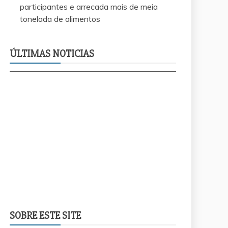
participantes e arrecada mais de meia
tonelada de alimentos
EsportesSolid
te
recapeamento no Jardim Aureny III atende
Câmara de Pa
requerimento do Vereador Waldsom da
arrecada mai
ÚLTIMAS NOTICIAS
Agesp
alimentos
SOBRE ESTE SITE