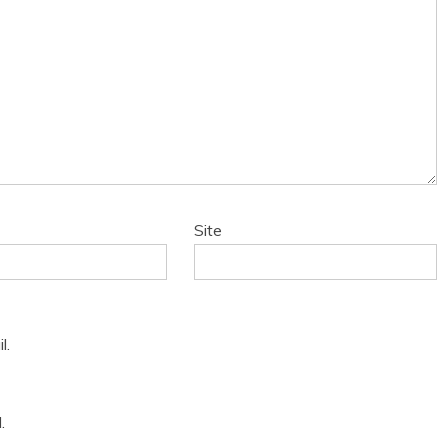
Site
l.
.