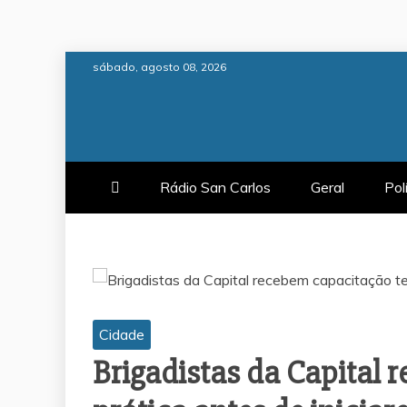
Skip
sábado, agosto 08, 2026
to
content
Rádio San Carlos
Geral
Pol
Cidade
Brigadistas da Capital 