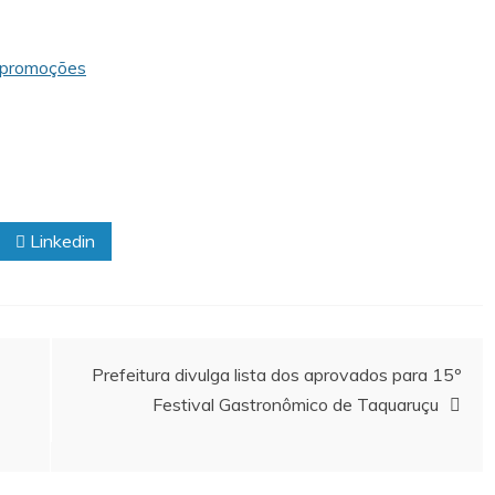
s promoções
Linkedin
Prefeitura divulga lista dos aprovados para 15º
Festival Gastronômico de Taquaruçu
investigado pela
Por que a coruja-buraqueira é tão importan
ue já foi afastado
para Palmas? Data internacional reforça
e ameaças
cuidados com a espécie