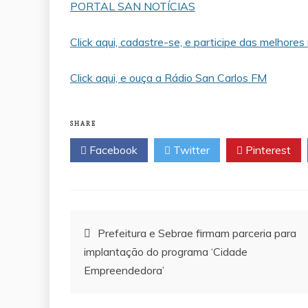
PORTAL SAN NOTÍCIAS
Click aqui, cadastre-se, e participe das melhore
Click aqui, e ouça a Rádio San Carlos FM
SHARE
Facebook
Twitter
Pinterest
Navegação
Prefeitura e Sebrae firmam parceria para
implantação do programa ‘Cidade
de
Empreendedora’
 Márcio Reis apresenta projeto para
Saiba quem é o advogado 
colinhas esportivas gratuitas para
morte do filho de 3 anos q
Post
s e adolescentes em Palmas
da OAB após denúncia d